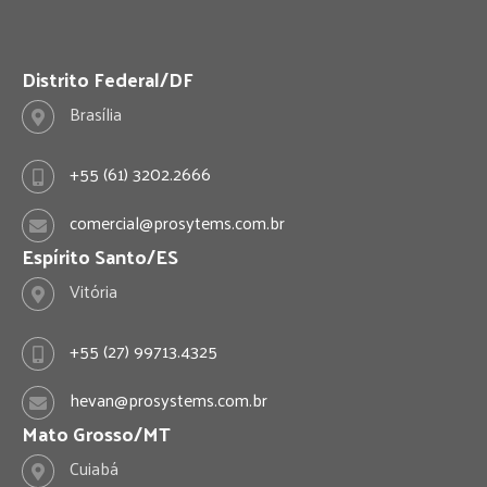
n
i
s
n
Distrito Federal/DF
Brasília
t
k
a
e
+55 (61) 3202.2666
g
d
comercial@prosytems.com.br
Espírito Santo/ES
r
I
Vitória
a
n
+55 (27) 99713.4325
m
hevan@prosystems.com.br
Mato Grosso/MT
Cuiabá