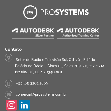
Contato
Setor de Rádio e Televisão Sul, Qd. 701, Edifício
Palácio do Rádio I, Bloco 03, Salas 209, 211, 212 e 214
Brasilia, DF, CEP: 70340-901
+55 (61) 3202.2666
comercial@prosystems.com.br
I
L