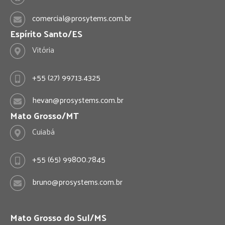
g
d
comercial@prosytems.com.br
Espírito Santo/ES
r
I
Vitória
a
n
+55 (27) 99713.4325
m
hevan@prosystems.com.br
Mato Grosso/MT
Cuiabá
+55 (65) 99800.7845
bruno@prosystems.com.br
Mato Grosso do Sul/MS