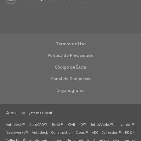
Termos de Uso
Política de Privacidade
Código de Ética
Canal de Denúncias
Organograma
© 2026 Pro-Systems Brasil.
Autodesk®, AutoCAD®, Revit®, Civil 3D®, InfraWorks®, Inventor®,
Navisworks®, Autodesk Construction Cloud®, AEC Collection®, PD&M
Collection® e demais nomes de produtos Autodesk são marcas