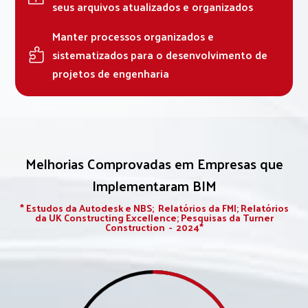
seus arquivos atualizados e organizados
Manter processos organizados e
sistematizados para o desenvolvimento de

projetos de engenharia
Melhorias Comprovadas em Empresas que
Implementaram BIM
* Estudos da Autodesk e NBS; Relatórios da FMI; Relatórios
da UK Constructing Excellence; Pesquisas da Turner
Construction - 2024*