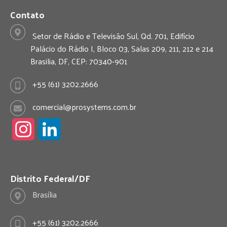
Contato
Setor de Rádio e Televisão Sul, Qd. 701, Edifício
Palácio do Rádio I, Bloco 03, Salas 209, 211, 212 e 214
Brasilia, DF, CEP: 70340-901
+55 (61) 3202.2666
comercial@prosystems.com.br
I
L
n
i
s
n
Distrito Federal/DF
Brasília
t
k
a
e
+55 (61) 3202.2666