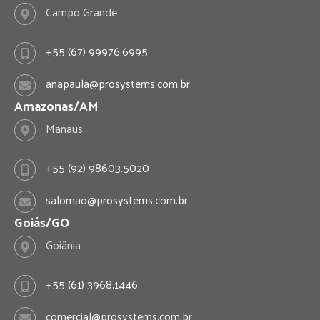
Campo Grande
+55 (67) 99976.6995
anapaula@prosystems.com.br
Amazonas/AM
Manaus
+55 (92) 98603.5020
salomao@prosystems.com.br
Goiás/GO
Goiânia
+55 (61) 3968.1446
comercial@prosystems.com.br