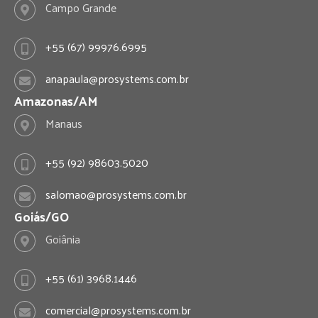
Campo Grande
+55 (67) 99976.6995
anapaula@prosystems.com.br
Amazonas/AM
Manaus
+55 (92) 98603.5020
salomao@prosystems.com.br
Goiás/GO
Goiânia
+55 (61) 3968.1446
comercial@prosystems.com.br