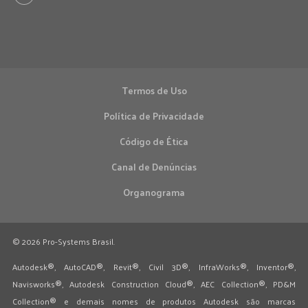
Termos de Uso
Política de Privacidade
Código de Ética
Canal de Denúncias
Organograma
© 2026 Pro-Systems Brasil.
Autodesk®, AutoCAD®, Revit®, Civil 3D®, InfraWorks®, Inventor®,
Navisworks®, Autodesk Construction Cloud®, AEC Collection®, PD&M
Collection® e demais nomes de produtos Autodesk são marcas