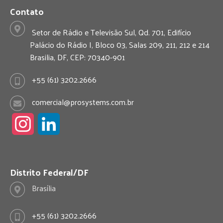
Contato
Setor de Rádio e Televisão Sul, Qd. 701, Edifício
Palácio do Rádio I, Bloco 03, Salas 209, 211, 212 e 214
Brasilia, DF, CEP: 70340-901
+55 (61) 3202.2666
comercial@prosystems.com.br
I
L
n
i
s
n
Distrito Federal/DF
Brasília
t
k
a
e
+55 (61) 3202.2666