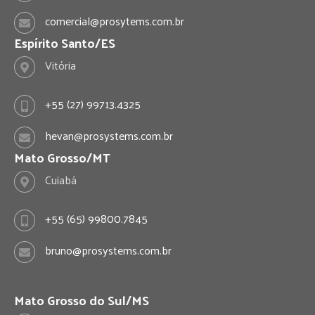
g
d
comercial@prosytems.com.br
Espírito Santo/ES
r
I
Vitória
a
n
+55 (27) 99713.4325
m
hevan@prosystems.com.br
Mato Grosso/MT
Cuiabá
+55 (65) 99800.7845
bruno@prosystems.com.br
Mato Grosso do Sul/MS